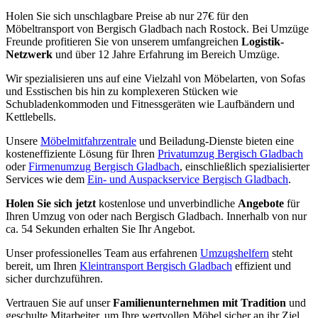
Holen Sie sich unschlagbare Preise ab nur 27€ für den
Möbeltransport von Bergisch Gladbach nach Rostock. Bei Umzüge
Freunde profitieren Sie von unserem umfangreichen
Logistik-
Netzwerk
und über 12 Jahre Erfahrung im Bereich Umzüge.
Wir spezialisieren uns auf eine Vielzahl von Möbelarten, von Sofas
und Esstischen bis hin zu komplexeren Stücken wie
Schubladenkommoden und Fitnessgeräten wie Laufbändern und
Kettlebells.
Unsere
Möbelmitfahrzentrale
und Beiladung-Dienste bieten eine
kosteneffiziente Lösung für Ihren
Privatumzug Bergisch Gladbach
oder
Firmenumzug Bergisch Gladbach
, einschließlich spezialisierter
Services wie dem
Ein- und Auspackservice Bergisch Gladbach
.
Holen Sie sich jetzt
kostenlose und unverbindliche
Angebote
für
Ihren Umzug von oder nach Bergisch Gladbach. Innerhalb von nur
ca. 54 Sekunden erhalten Sie Ihr Angebot.
Unser professionelles Team aus erfahrenen
Umzugshelfern
steht
bereit, um Ihren
Kleintransport Bergisch Gladbach
effizient und
sicher durchzuführen.
Vertrauen Sie auf unser
Familienunternehmen mit Tradition
und
geschulte Mitarbeiter, um Ihre wertvollen Möbel sicher an ihr Ziel